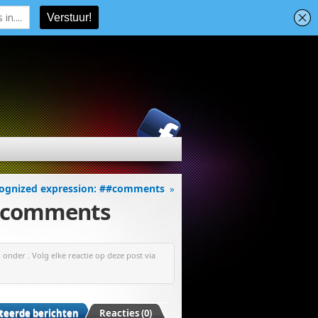
ecognized expression: ##comments
»
 ##comments
onder . Volg elke reactie op deze post via
teerde berichten
Reacties (0)