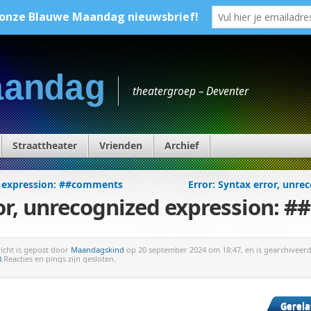
aandag
theatergroep – Deventer
Straattheater
Vrienden
Archief
ed expression: ##comments
Error: Syntax error, unr
ror, unrecognized expression:
richt is gepost door
Maandagskind
op 20 september 2024 om 18:47, en is gearchiveerd 
0
.Reacties en pings zijn gesloten.
Gerela