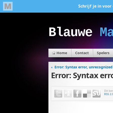
Blauwe
M
Home
Contact
Spelers
Error: Syntax error, unrecogniz
«
Error: Syntax er
Dit be
RSS 2.