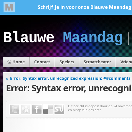
Blauwe
Maandag
Home
Contact
Spelers
Straattheater
Vrien
Error: Syntax error, unrecognized expression: ##comments
«
Error: Syntax error, unrecog
Dit bericht is gepost door
op 24 november
en pings zijn gesloten.