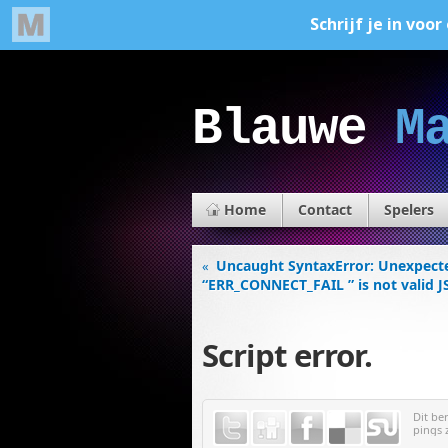
Blauwe
M
Home
Contact
Spelers
Uncaught SyntaxError: Unexpecte
«
“ERR_CONNECT_FAIL ” is not valid 
Script error.
Dit be
pings 