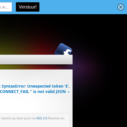
SyntaxError: Unexpected token ‘E’,
CONNECT_FAIL ” is not valid JSON
»
 reactie op deze post via
RSS 2.0
.Reacties en