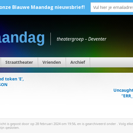
aandag
theatergroep – Deventer
Straattheater
Vrienden
Archief
d token ‘E’,
JSON
Uncaught 
“ERR_
richt is gepost door
op 28 februari 2024 om 19:56, en is gearchiveerd onder . Volg elke
zijn gesloten.