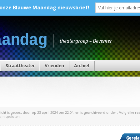
aandag
theatergroep – Deventer
Straattheater
Vrienden
Archief
richt is gepost door
op 23 april 2024 om 22:04, en is gearchiveerd onder . Volg elke re
zijn gesloten.
Gerela