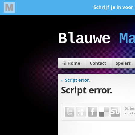
Blauwe
M
Home
Contact
Spelers
Script error.
«
Script error.
Dit be
pings 