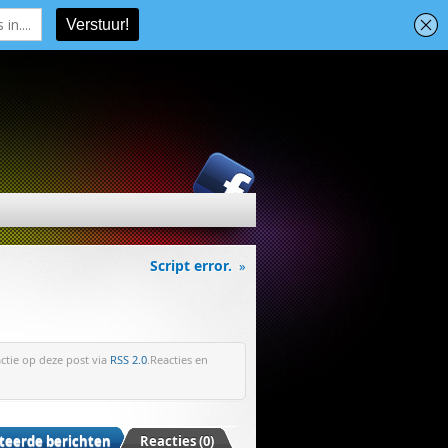
Script error.
»
actie op deze post via
RSS 2.0
.Reacties en
teerde berichten
Reacties (0)