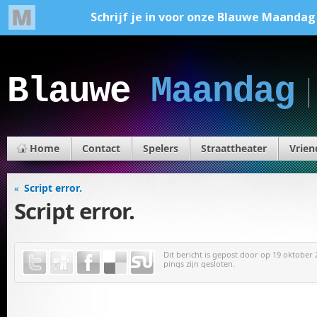
Blauwe
Maandag
Home
Contact
Spelers
Straattheater
Vrien
Script error.
«
Script error.
Dit bericht is gepost door
op 19 oktober 2
pings zijn gesloten.