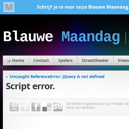
Blauwe
Maandag
Home
Contact
Spelers
Straattheater
Vrien
Uncaught ReferenceError: jQuery is not defined
«
Script error.
Dit bericht is gepost door
op 19 maart 202
pings zijn gesloten.