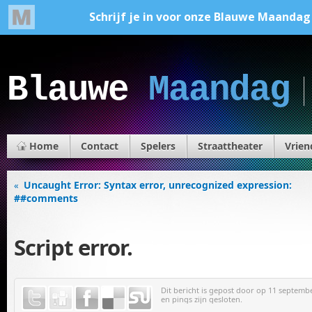
Blauwe
Maandag
Home
Contact
Spelers
Straattheater
Vrien
Uncaught Error: Syntax error, unrecognized expression:
«
##comments
Script error.
Dit bericht is gepost door
op 11 september
en pings zijn gesloten.