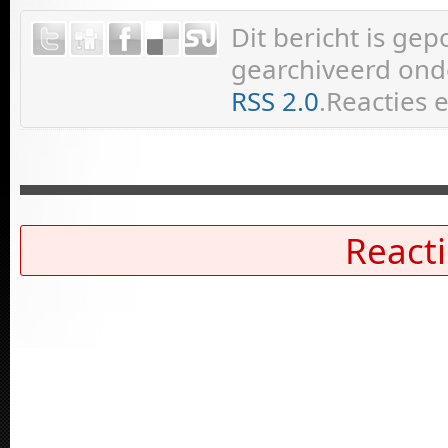
Dit bericht is ge
gearchiveerd onde
RSS 2.0
.Reacties 
Reacti