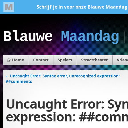
Blauwe
Maandag
Home
Contact
Spelers
Straattheater
Vrien
Uncaught Error: Syntax error, unrecognized expression:
«
##comments
Uncaught Error: Syn
expression: ##com