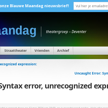
aandag
theatergroep – Deventer
Straattheater
Vrienden
Archief
recognized expression:
Uncaught Error: Syn
Syntax error, unrecognized exp
richt is gepost door
op 12 mei 2024 om 23:03, en is gearchiveerd onder . Volg elke rea