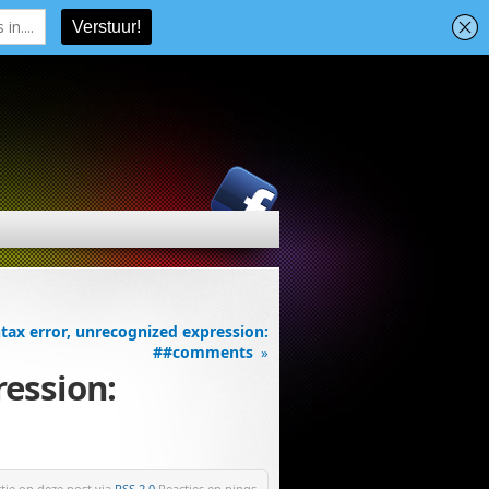
tax error, unrecognized expression:
##comments
»
ression:
ctie op deze post via
RSS 2.0
.Reacties en pings