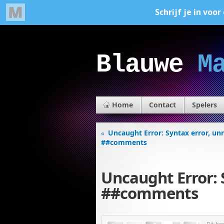
Blauwe
M
Home
Contact
Spelers
Uncaught Error: Syntax error, un
«
##comments
Uncaught Error: 
##comments
Dit be