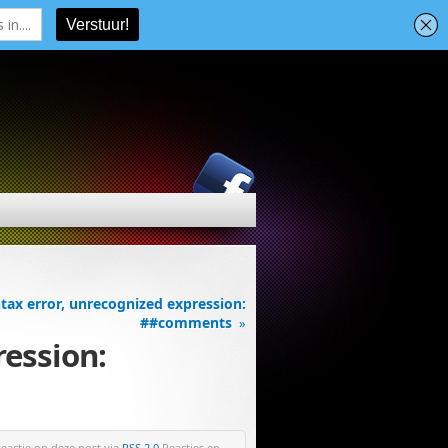
tax error, unrecognized expression:
##comments
»
ression:
reactie op deze post via
RSS 2.0
.Reacties en