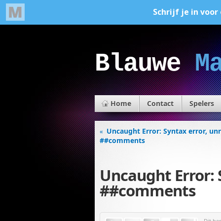
Blauwe
M
Home
Contact
Spelers
Uncaught Error: Syntax error, un
«
##comments
Uncaught Error: 
##comments
Dit be