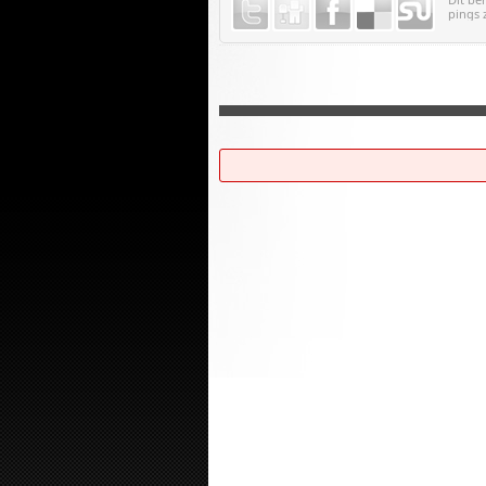
pings 