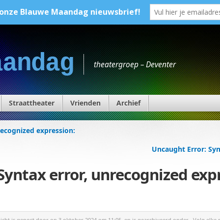
aandag
theatergroep – Deventer
Straattheater
Vrienden
Archief
recognized expression:
Uncaught Error: Syn
Syntax error, unrecognized exp
richt is gepost door
op 3 oktober 2024 om 11:05, en is gearchiveerd onder . Volg elke 