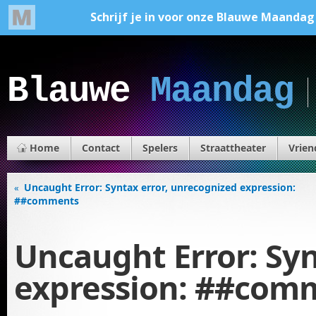
Blauwe
Maandag
Home
Contact
Spelers
Straattheater
Vrien
Uncaught Error: Syntax error, unrecognized expression:
«
##comments
Uncaught Error: Syn
expression: ##com