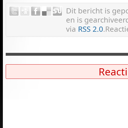
Dit bericht is ge
en is gearchiveer
via
RSS 2.0
.Reacti
Reacti