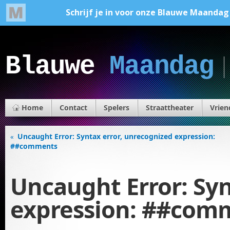
Blauwe
Maandag
Home
Contact
Spelers
Straattheater
Vrien
Uncaught Error: Syntax error, unrecognized expression:
«
##comments
Uncaught Error: Syn
expression: ##com