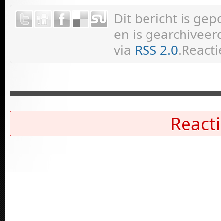
Dit bericht is ge
en is gearchiveer
via
RSS 2.0
.Reacti
Reacti