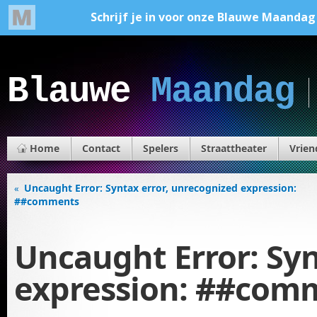
Blauwe
Maandag
Home
Contact
Spelers
Straattheater
Vrien
Uncaught Error: Syntax error, unrecognized expression:
«
##comments
Uncaught Error: Syn
expression: ##com