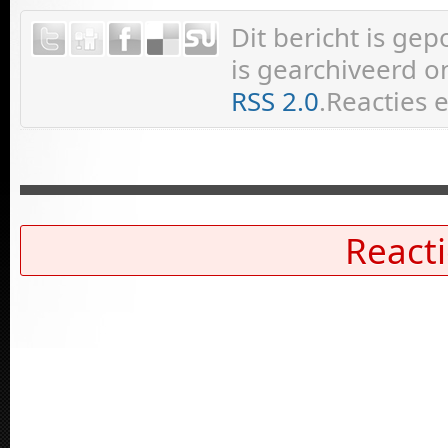
Dit bericht is ge
is gearchiveerd on
RSS 2.0
.Reacties 
Reacti