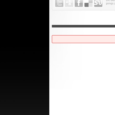
pings 