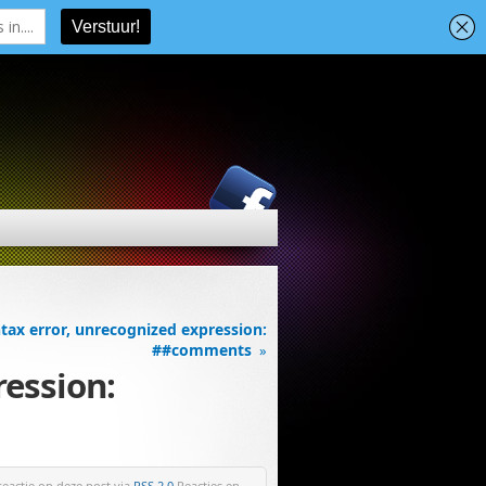
tax error, unrecognized expression:
##comments
»
ression:
reactie op deze post via
RSS 2.0
.Reacties en