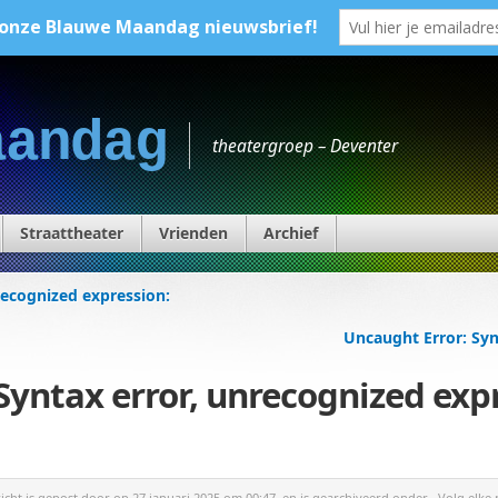
aandag
theatergroep – Deventer
Straattheater
Vrienden
Archief
recognized expression:
Uncaught Error: Syn
Syntax error, unrecognized exp
richt is gepost door
op 27 januari 2025 om 00:47, en is gearchiveerd onder . Volg elke 