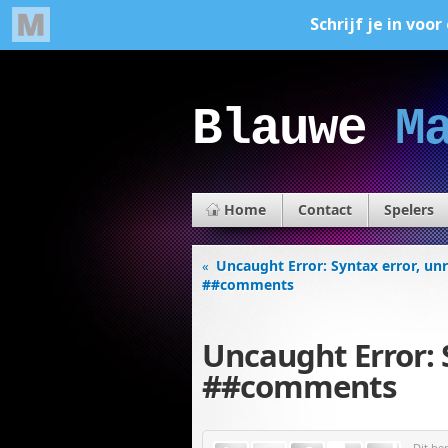
Blauwe
M
Home
Contact
Spelers
Uncaught Error: Syntax error, un
«
##comments
Uncaught Error: 
##comments
Dit be