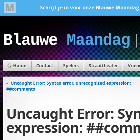
Blauwe
Maandag
Home
Contact
Spelers
Straattheater
Vrien
Uncaught Error: Syntax error, unrecognized expression:
«
##comments
Uncaught Error: Syn
expression: ##com