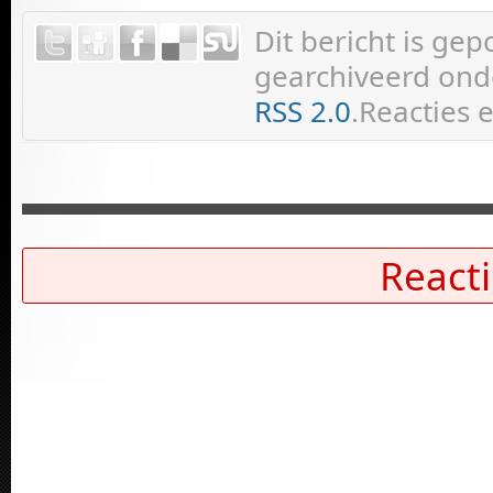
Dit bericht is ge
gearchiveerd onde
RSS 2.0
.Reacties 
Reacti