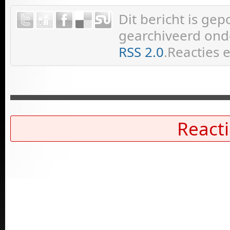
Dit bericht is ge
gearchiveerd onde
RSS 2.0
.Reacties 
Reacti