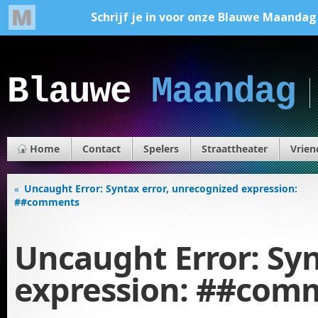
Blauwe
Maandag
Home
Contact
Spelers
Straattheater
Vrien
Uncaught Error: Syntax error, unrecognized expression:
«
##comments
Uncaught Error: Syn
expression: ##com