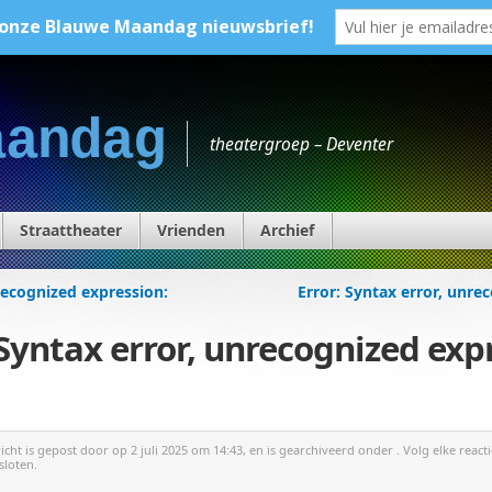
aandag
theatergroep – Deventer
Straattheater
Vrienden
Archief
recognized expression:
Error: Syntax error, unr
Syntax error, unrecognized exp
richt is gepost door
op 2 juli 2025 om 14:43, en is gearchiveerd onder . Volg elke react
sloten.