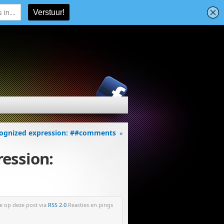
ecognized expression: ##comments
»
ression:
ie op deze post via
RSS 2.0
.Reacties en pings