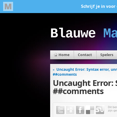
Blauwe
M
Home
Contact
Spelers
Uncaught Error: Syntax error, un
«
##comments
Uncaught Error: 
##comments
Dit be
zijn ge