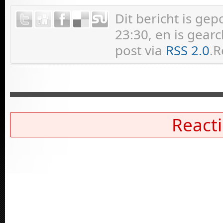
Dit bericht is ge
23:30, en is gear
post via
RSS 2.0
.R
Reacti