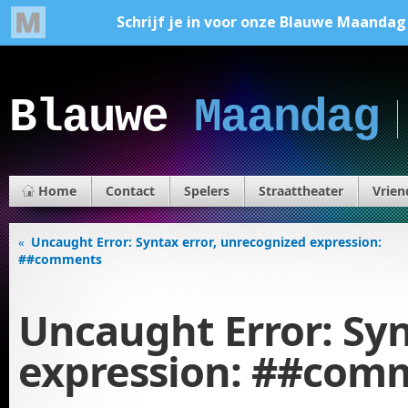
Blauwe
Maandag
Home
Contact
Spelers
Straattheater
Vrien
Uncaught Error: Syntax error, unrecognized expression:
«
##comments
Uncaught Error: Syn
expression: ##com