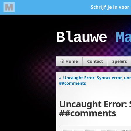
Blauwe
M
Home
Contact
Spelers
Uncaught Error: Syntax error, un
«
##comments
Uncaught Error: 
##comments
Dit be