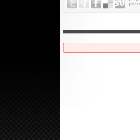
pings 