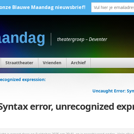
aandag
theatergroep – Deventer
Straattheater
Vrienden
Archief
recognized expression:
Uncaught Error: Syn
Syntax error, unrecognized exp
richt is gepost door
op 9 oktober 2025 om 20:41, en is gearchiveerd onder . Volg elke 