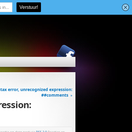
tax error, unrecognized expression:
##comments
»
ression:
reactie op deze post via
RSS 2.0
.Reacties en