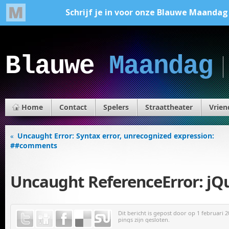
Blauwe
Maandag
Home
Contact
Spelers
Straattheater
Vrien
Uncaught Error: Syntax error, unrecognized expression:
«
##comments
Uncaught ReferenceError: jQu
Dit bericht is gepost door
op 1 februari 2
pings zijn gesloten.