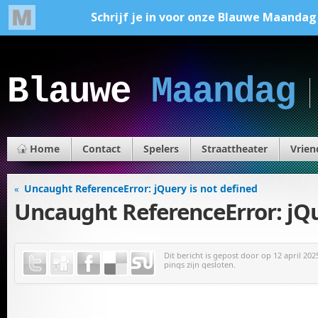
Blauwe
Maandag
Home
Contact
Spelers
Straattheater
Vrien
Uncaught ReferenceError: jQuery is not defined
«
Uncaught ReferenceError: jQu
Dit bericht is gepost door
op 12 april 202
pings zijn gesloten.