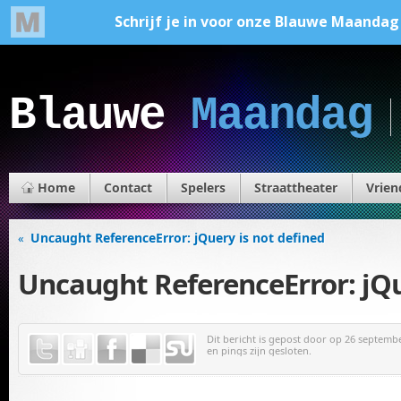
Blauwe
Maandag
Home
Contact
Spelers
Straattheater
Vrien
Uncaught ReferenceError: jQuery is not defined
«
Uncaught ReferenceError: jQu
Dit bericht is gepost door
op 26 september
en pings zijn gesloten.