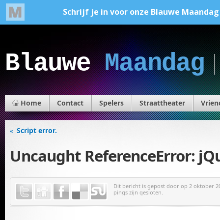
Blauwe
Maandag
Home
Contact
Spelers
Straattheater
Vrien
Script error.
«
Uncaught ReferenceError: jQu
Dit bericht is gepost door
op 2 oktober 20
pings zijn gesloten.