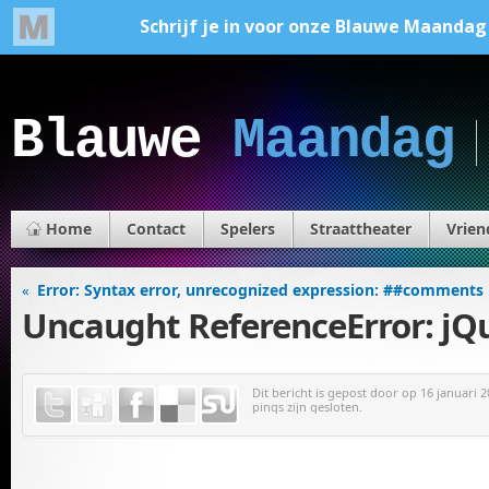
Blauwe
Maandag
Home
Contact
Spelers
Straattheater
Vrien
Error: Syntax error, unrecognized expression: ##comments
«
Uncaught ReferenceError: jQu
Dit bericht is gepost door
op 16 januari 2
pings zijn gesloten.