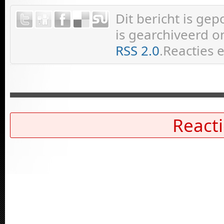
Dit bericht is ge
is gearchiveerd on
RSS 2.0
.Reacties 
Reacti