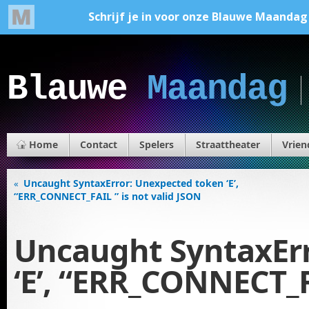
Blauwe
Maandag
Home
Contact
Spelers
Straattheater
Vrien
Uncaught SyntaxError: Unexpected token ‘E’,
«
“ERR_CONNECT_FAIL ” is not valid JSON
Uncaught SyntaxEr
‘E’, “ERR_CONNECT_F