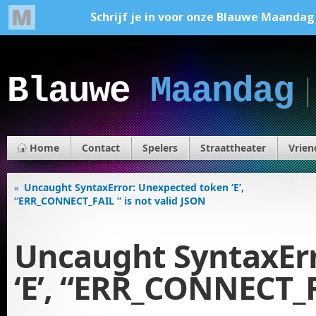
Blauwe
Maandag
Home
Contact
Spelers
Straattheater
Vrien
Uncaught SyntaxError: Unexpected token ‘E’,
«
“ERR_CONNECT_FAIL ” is not valid JSON
Uncaught SyntaxEr
‘E’, “ERR_CONNECT_F