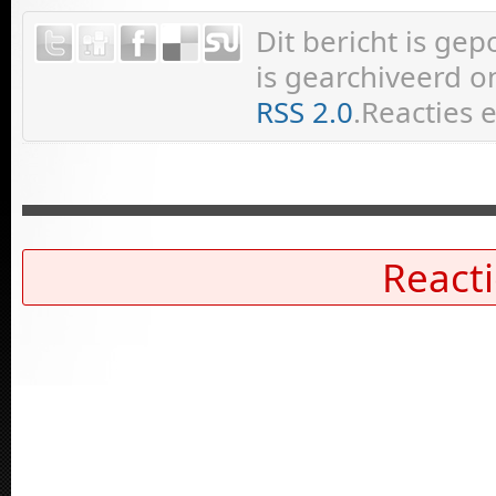
Dit bericht is ge
is gearchiveerd on
RSS 2.0
.Reacties 
Reacti