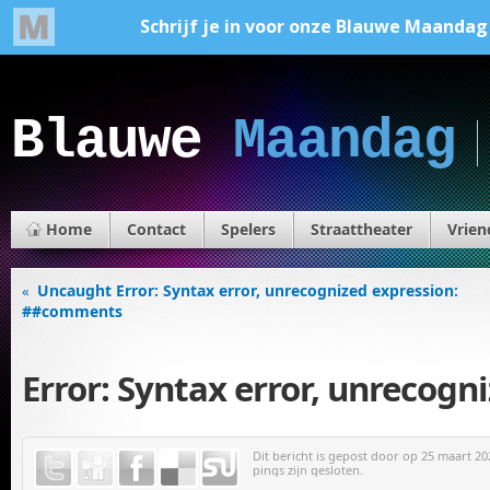
Blauwe
Maandag
Home
Contact
Spelers
Straattheater
Vrien
Uncaught Error: Syntax error, unrecognized expression:
«
##comments
Error: Syntax error, unrecog
Dit bericht is gepost door
op 25 maart 202
pings zijn gesloten.