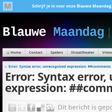
Blauwe
Maandag
Home
Contact
Spelers
Straattheater
Vrien
Error: Syntax error, unrecognized expression: ##comments
«
Error: Syntax error
expression: ##com
Dit bericht is ge