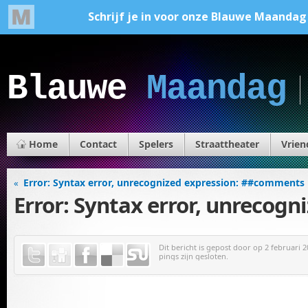
Blauwe
Maandag
Home
Contact
Spelers
Straattheater
Vrien
Error: Syntax error, unrecognized expression: ##comments
«
Error: Syntax error, unrecog
Dit bericht is gepost door
op 2 februari 2
pings zijn gesloten.