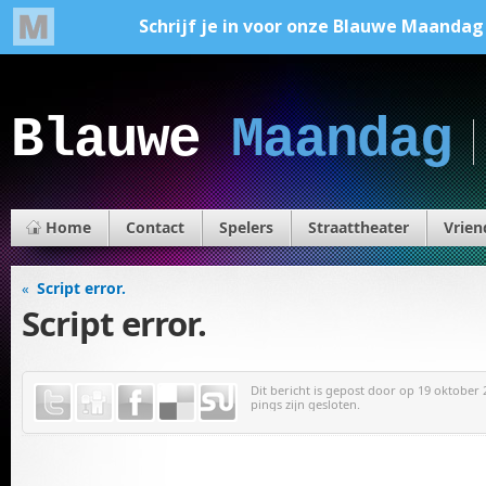
Blauwe
Maandag
Home
Contact
Spelers
Straattheater
Vrien
Script error.
«
Script error.
Dit bericht is gepost door
op 19 oktober 2
pings zijn gesloten.