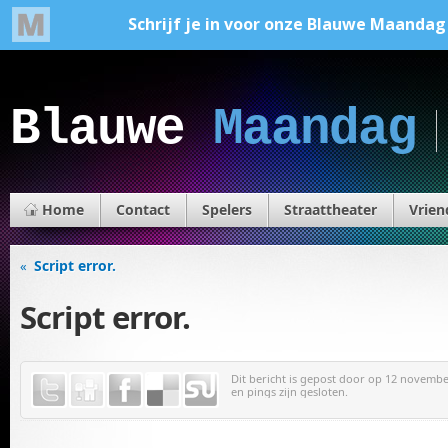
Blauwe
Maandag
Home
Contact
Spelers
Straattheater
Vrien
Script error.
«
Script error.
Dit bericht is gepost door
op 12 november
en pings zijn gesloten.