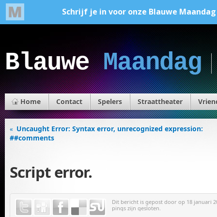
Blauwe
Maandag
Home
Contact
Spelers
Straattheater
Vrien
Uncaught Error: Syntax error, unrecognized expression:
«
##comments
Script error.
Dit bericht is gepost door
op 18 januari 2
pings zijn gesloten.