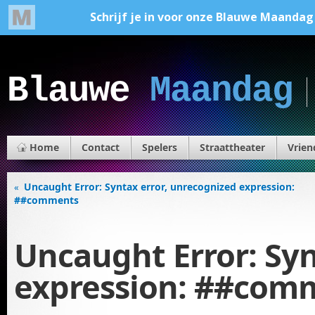
Blauwe
Maandag
Home
Contact
Spelers
Straattheater
Vrien
Uncaught Error: Syntax error, unrecognized expression:
«
##comments
Uncaught Error: Syn
expression: ##com