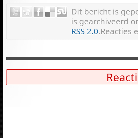
Dit bericht is ge
is gearchiveerd on
RSS 2.0
.Reacties 
Reacti