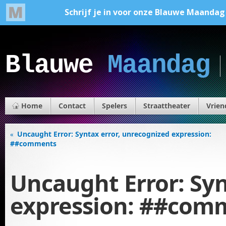
Blauwe
Maandag
Home
Contact
Spelers
Straattheater
Vrien
Uncaught Error: Syntax error, unrecognized expression:
«
##comments
Uncaught Error: Syn
expression: ##com