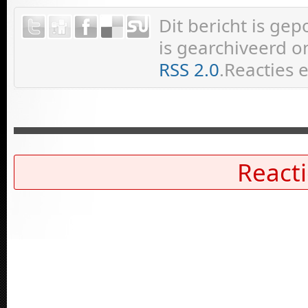
Dit bericht is ge
is gearchiveerd on
RSS 2.0
.Reacties 
Reacti