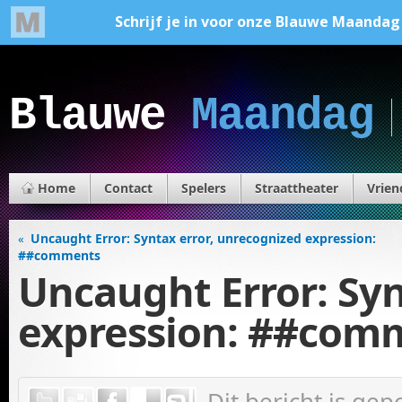
Blauwe
Maandag
Home
Contact
Spelers
Straattheater
Vrien
Uncaught Error: Syntax error, unrecognized expression:
«
##comments
Uncaught Error: Syn
expression: ##com
Dit bericht is ge