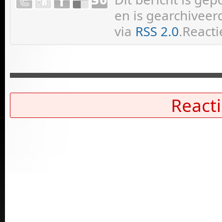
en is gearchiveer
via
RSS 2.0
.Reacti
Reacti