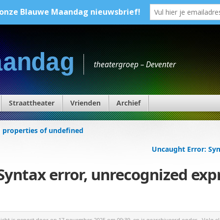
aandag
theatergroep – Deventer
Straattheater
Vrienden
Archief
 properties of undefined
Uncaught Error: Syn
Syntax error, unrecognized exp
richt is gepost door
op 17 november 2025 om 09:39, en is gearchiveerd onder . Volg el