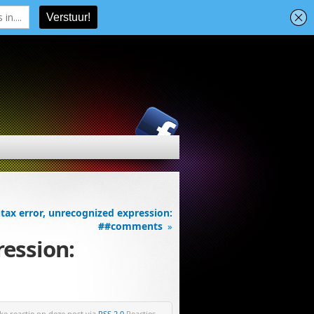
tax error, unrecognized expression:
##comments
»
ression:
ke reactie op deze post via
RSS 2.0
.Reacties