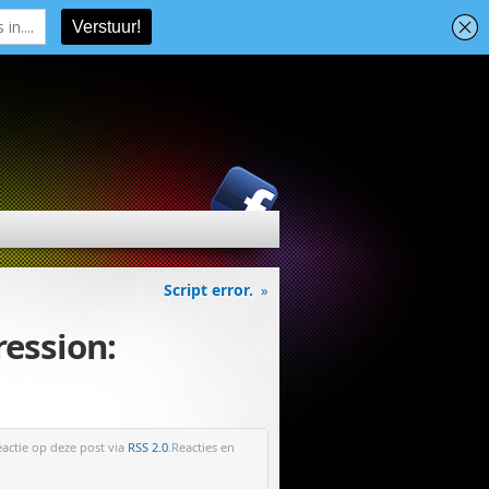
Script error.
»
ression:
eactie op deze post via
RSS 2.0
.Reacties en