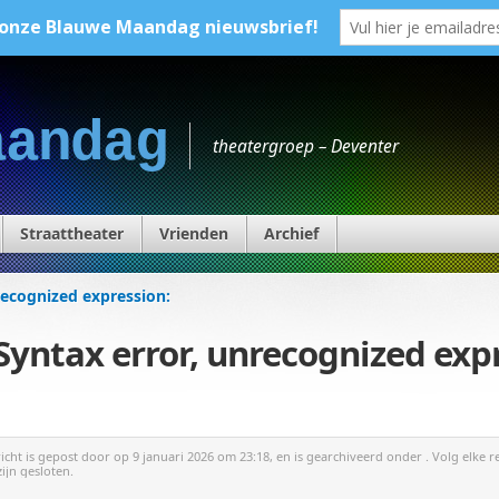
aandag
theatergroep – Deventer
Straattheater
Vrienden
Archief
recognized expression:
Syntax error, unrecognized exp
richt is gepost door
op 9 januari 2026 om 23:18, en is gearchiveerd onder . Volg elke r
zijn gesloten.