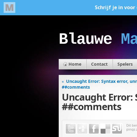
Blauwe
M
Home
Contact
Spelers
Uncaught Error: Syntax error, un
«
##comments
Uncaught Error: 
##comments
Dit be
pings 