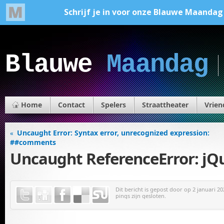
Blauwe
Maandag
Home
Contact
Spelers
Straattheater
Vrien
Uncaught Error: Syntax error, unrecognized expression:
«
##comments
Uncaught ReferenceError: jQu
Dit bericht is gepost door
op 2 januari 20
pings zijn gesloten.