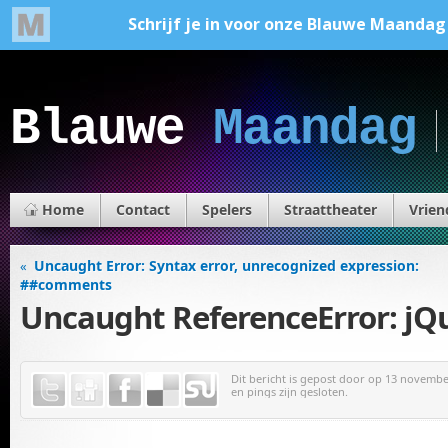
Blauwe
Maandag
Home
Contact
Spelers
Straattheater
Vrien
Uncaught Error: Syntax error, unrecognized expression:
«
##comments
Uncaught ReferenceError: jQu
Dit bericht is gepost door
op 13 november
en pings zijn gesloten.