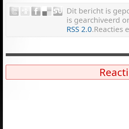
Dit bericht is ge
is gearchiveerd on
RSS 2.0
.Reacties 
Reacti