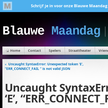
Blauwe
Maandag
Home
Contact
Spelers
Straattheater
Vrien
Uncaught SyntaxError: Unexpected token ‘E’,
«
“ERR_CONNECT_FAIL ” is not valid JSON
Uncaught SyntaxEr
‘E’, “ERR_CONNECT_F