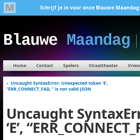
Blauwe
Maandag
Home
Contact
Spelers
Straattheater
Vrien
Uncaught SyntaxError: Unexpected token ‘E’,
«
“ERR_CONNECT_FAIL ” is not valid JSON
Uncaught SyntaxEr
‘E’, “ERR_CONNECT_F