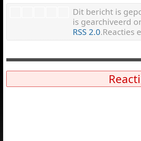
Dit bericht is ge
is gearchiveerd on
RSS 2.0
.Reacties 
Reacti