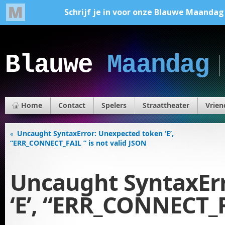
Blauwe
Maandag
Home
Contact
Spelers
Straattheater
Vrien
Uncaught SyntaxError: Unexpected token ‘E’,
«
“ERR_CONNECT_FAIL ” is not valid JSON
Uncaught SyntaxEr
‘E’, “ERR_CONNECT_F