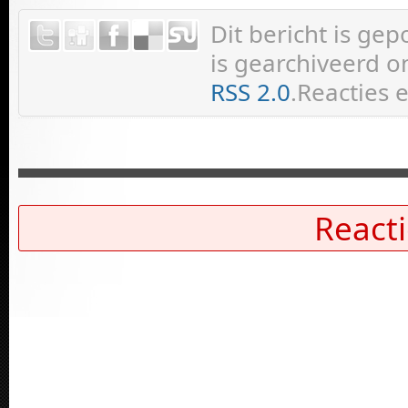
Dit bericht is ge
is gearchiveerd on
RSS 2.0
.Reacties 
Reacti