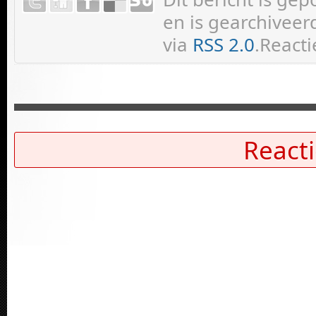
en is gearchiveer
via
RSS 2.0
.Reacti
Reacti