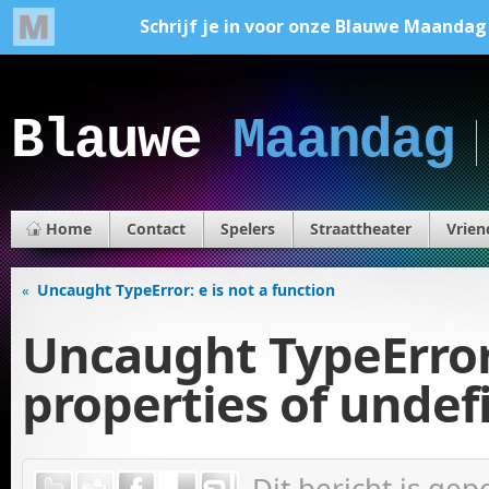
Blauwe
Maandag
Home
Contact
Spelers
Straattheater
Vrien
Uncaught TypeError: e is not a function
«
Uncaught TypeError
properties of undef
Dit bericht is ge