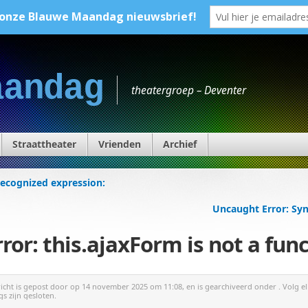
aandag
theatergroep – Deventer
Straattheater
Vrienden
Archief
recognized expression:
Uncaught Error: Syn
or: this.ajaxForm is not a fun
richt is gepost door
op 14 november 2025 om 11:08, en is gearchiveerd onder . Volg el
gs zijn gesloten.