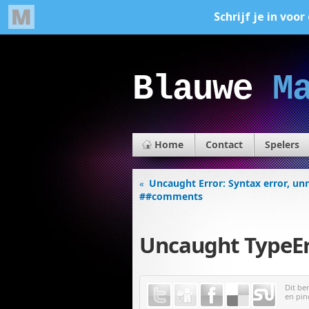
Blauwe
M
Home
Contact
Spelers
Uncaught Error: Syntax error, un
«
##comments
Uncaught TypeErr
Dit be
en pin