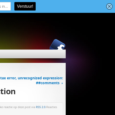
tax error, unrecognized expression:
##comments
»
ction
ke reactie op deze post via
RSS 2.0
.Reacties