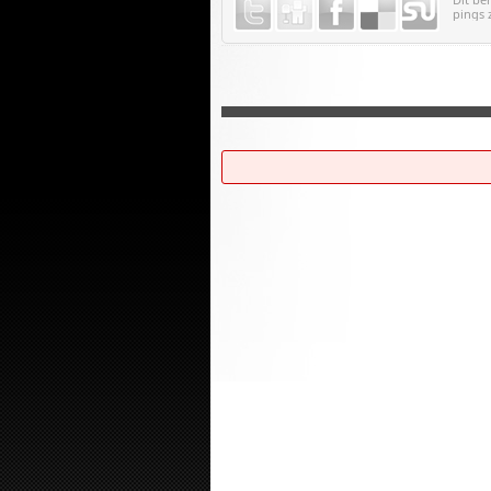
pings 