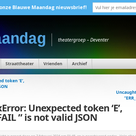
aandag
theatergroep – Deventer
Straattheater
Vrienden
Archief
d token ‘E’,
JSON
Uncaught 
“ERR_
rror: Unexpected token ‘E’,
L ” is not valid JSON
richt is gepost door
op 7 februari 2024 om 01:48, en is gearchiveerd onder . Volg elke 