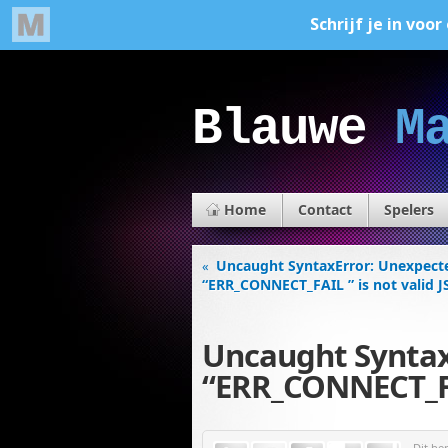
Blauwe
M
Home
Contact
Spelers
Uncaught SyntaxError: Unexpecte
«
“ERR_CONNECT_FAIL ” is not valid 
Uncaught SyntaxE
“ERR_CONNECT_FAI
Dit be