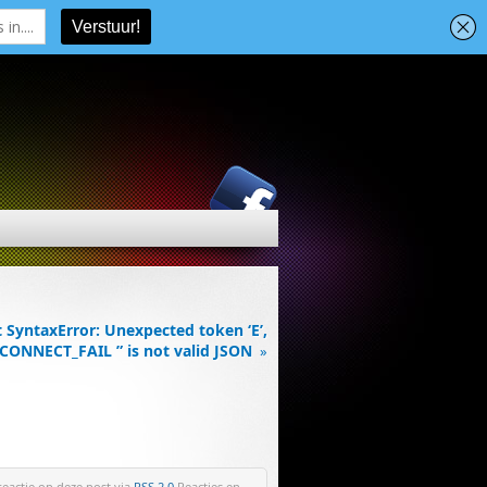
SyntaxError: Unexpected token ‘E’,
CONNECT_FAIL ” is not valid JSON
»
reactie op deze post via
RSS 2.0
.Reacties en